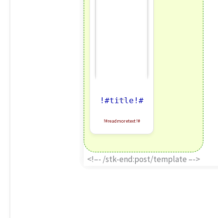
!#title!#
!#readmoretext!#
<!–- /stk-end:post/template –->