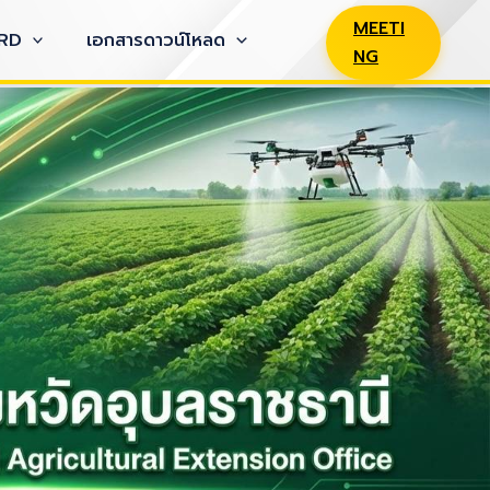
MEETI
RD
เอกสารดาวน์โหลด
NG